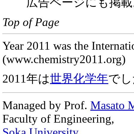
広告ページにも掲載
Top of Page
Year 2011 was the Internati
(www.chemistry2011.org)
2011年は
世界化学年
でし
Managed by Prof.
Masato M
Faculty of Engineering,
Soka University